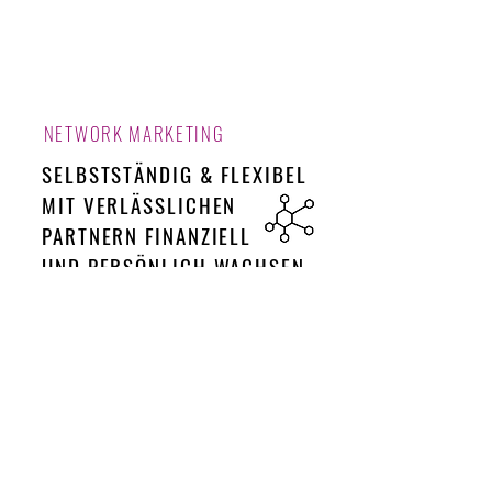
NETWORK MARKETING
SELBSTSTÄNDIG & FLEXIBEL
MIT VERLÄSSLICHEN
PARTNERN FINANZIELL
UND PERSÖNLICH WACHSEN
Um zeitlich flexibel und ortsunabhängig 
arbeiten zu können und mir ein weiteres 
Standbein und Einkommen aufzubauen, 
habe ich mich dazu entschlossen mit 
verlässlichen Partnerfirmen auf 
selbständiger Basis zu kooperieren und 
mein eigenes internationales Network 
Marketing Team aufzubauen.
