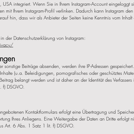
SA integriert. Wenn Sie in Ihrem Instagram-Account eingeloggt si
iten mit Ihrem Instagram-Profil verlinken. Dadurch kann Instagram de
uf hin, dass wir als Anbieter der Seiten keine Kenntnis vom Inhalt 
 in der Datenschutzerklärung von Instagram:
ivacy/
ungen
onstige Beiträge absenden, werden ihre IP-Adressen gespeichert. D
Inhalte (u.a. Beleidigungen, pornografisches oder geschütztes Materi
eitrag belangt werden und ist daher an der Identität des Verfassers i
it. f) DSGVO.
angebotenen Kontaktformulars erfolgt eine Übertragung und Speich
ng Ihres Anliegens. Eine Weitergabe der Daten an Dritte erfolgt ni
s Art. 6 Abs. 1 Satz 1 lit. f) DSGVO.