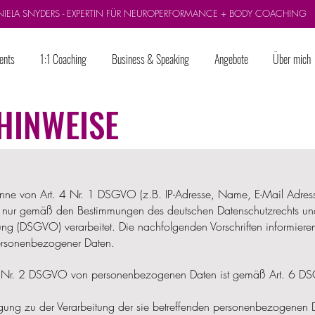
NIELA SNYDERS - EXPERTIN FÜR NEUROPERFORMANCE + BODY COACHING
ents
1:1 Coaching
Business & Speaking
Angebote
Über mich
HINWEISE
nne von Art. 4 Nr. 1 DSGVO (z.B. IP-Adresse, Name, E-Mail Adres
 nur gemäß den Bestimmungen des deutschen Datenschutzrechts und
ng (DSGVO) verarbeitet. Die nachfolgenden Vorschriften informier
ersonenbezogener Daten.
. 4 Nr. 2 DSGVO von personenbezogenen Daten ist gemäß Art. 6 D
lligung zu der Verarbeitung der sie betreffenden personenbezogenen