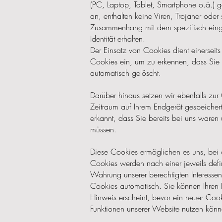
(PC, Laptop, Tablet, Smartphone o.ä.) 
an, enthalten keine Viren, Trojaner ode
Zusammenhang mit dem spezifisch einges
Identität erhalten.
Der Einsatz von Cookies dient einersei
Cookies ein, um zu erkennen, dass Sie 
automatisch gelöscht.
Darüber hinaus setzen wir ebenfalls zur
Zeitraum auf Ihrem Endgerät gespeicher
erkannt, dass Sie bereits bei uns ware
müssen.
Diese Cookies ermöglichen es uns, bei 
Cookies werden nach einer jeweils defin
Wahrung unserer berechtigten Interessen
Cookies automatisch. Sie können Ihren 
Hinweis erscheint, bevor ein neuer Cook
Funktionen unserer Website nutzen könn