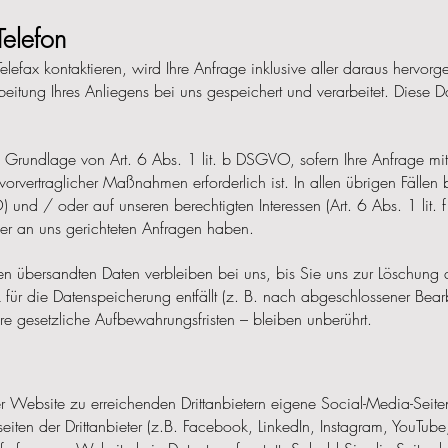
Telefon
elefax kontaktieren, wird Ihre Anfrage inklusive aller daraus her
tung Ihres Anliegens bei uns gespeichert und verarbeitet. Diese Da
f Grundlage von Art. 6 Abs. 1 lit. b DSGVO, sofern Ihre Anfrage mit 
vertraglicher Maßnahmen erforderlich ist. In allen übrigen Fällen be
) und / oder auf unseren berechtigten Interessen (Art. 6 Abs. 1 lit.
 der an uns gerichteten Anfragen haben.
n übersandten Daten verbleiben bei uns, bis Sie uns zur Löschung au
für die Datenspeicherung entfällt (z. B. nach abgeschlossener Bear
e gesetzliche Aufbewahrungsfristen – bleiben unberührt.
r Website zu erreichenden Drittanbietern eigene Social-Media-Seite
seiten der Drittanbieter (z.B. Facebook, LinkedIn, Instagram, YouTub